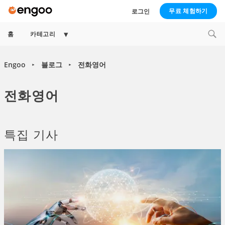
무료 체험하기
로그인
Expand
홈
카테고리
child
menu
Engoo
블로그
전화영어
►
►
전화영어
특집 기사