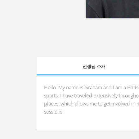
선생님 소개
Hello. My name is Graham and I am a British
sports. I have traveled extensively through
places, which allows me to get involved in 
sessions!