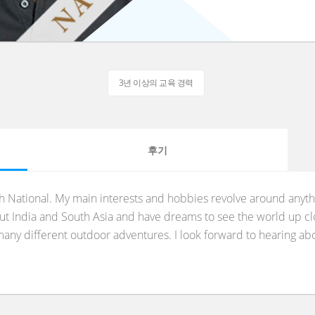
3년 이상의 교육 경력
후기
 National. My main interests and hobbies revolve around anythin
out India and South Asia and have dreams to see the world up clos
many different outdoor adventures. I look forward to hearing abo