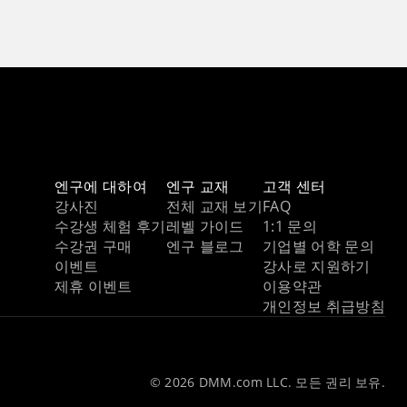
엔구에 대하여
엔구 교재
고객 센터
강사진
전체 교재 보기
FAQ
수강생 체험 후기
레벨 가이드
1:1 문의
수강권 구매
엔구 블로그
기업별 어학 문의
이벤트
강사로 지원하기
제휴 이벤트
이용약관
개인정보 취급방침
© 2026 DMM.com LLC. 모든 권리 보유.