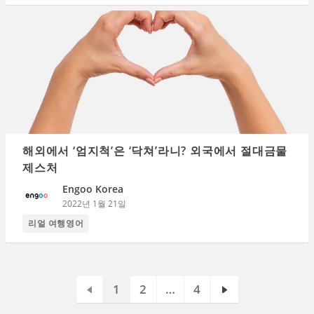
해외에서 ‘엄지척’은 ‘닥쳐’라니? 외국에서 절대금물
제스처
Engoo Korea
2022년 1월 21일
리얼 여행영어
1
2
…
4