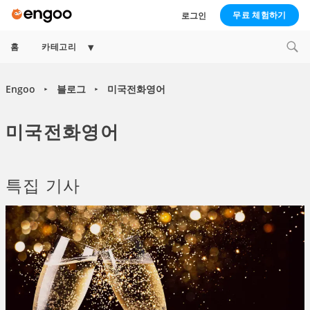
무료 체험하기
로그인
Expand
홈
카테고리
child
menu
Engoo
블로그
미국전화영어
►
►
미국전화영어
특집 기사