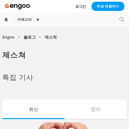
무료 체험하기
로그인
Expand
홈
카테고리
child
menu
Engoo
블로그
제스쳐
►
►
제스쳐
특집 기사
최신
인기