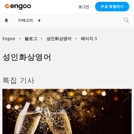
무료 체험하기
로그인
Expand
홈
카테고리
child
menu
Engoo
블로그
성인화상영어
페이지 3
►
►
►
성인화상영어
특집 기사