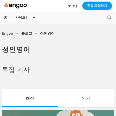
무료 체험하기
로그인
Expand
홈
카테고리
child
menu
Engoo
블로그
성인영어
►
►
성인영어
특집 기사
최신
인기