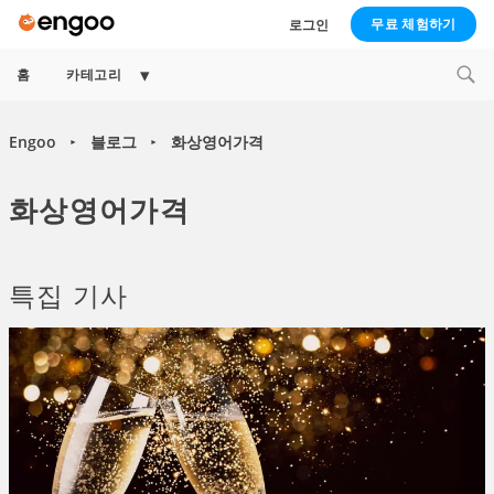
무료 체험하기
로그인
Expand
홈
카테고리
child
menu
Engoo
블로그
화상영어가격
►
►
화상영어가격
특집 기사