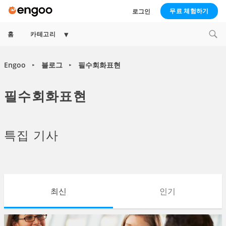
무료 체험하기
로그인
Expand
홈
카테고리
child
menu
Engoo
블로그
필수회화표현
►
►
필수회화표현
특집 기사
최신
인기