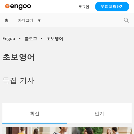
무료 체험하기
로그인
Expand
홈
카테고리
child
menu
Engoo
블로그
초보영어
►
►
초보영어
특집 기사
최신
인기