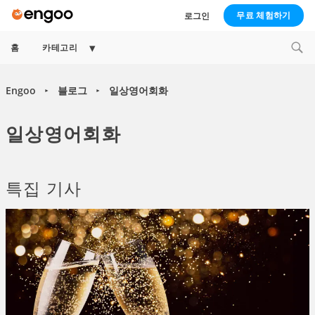
무료 체험하기
로그인
Expand
홈
카테고리
child
menu
Engoo
블로그
일상영어회화
►
►
일상영어회화
특집 기사