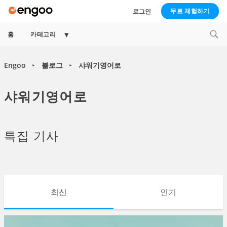
무료 체험하기
로그인
Expand
홈
카테고리
child
menu
Engoo
블로그
샤워기영어로
►
►
샤워기영어로
특집 기사
최신
인기