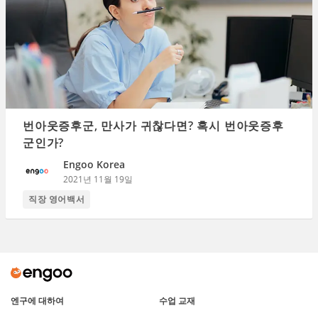
번아웃증후군, 만사가 귀찮다면? 혹시 번아웃증후
군인가?
Engoo Korea
2021년 11월 19일
직장 영어백서
엔구에 대하여
수업 교재