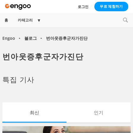
무료 체험하기
로그인
Expand
홈
카테고리
child
menu
Engoo
블로그
번아웃증후군자가진단
►
►
번아웃증후군자가진단
특집 기사
최신
인기