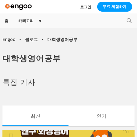
무료 체험하기
로그인
Expand
홈
카테고리
child
menu
Engoo
블로그
대학생영어공부
►
►
대학생영어공부
특집 기사
최신
인기