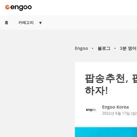
홈
카테고리
Engoo
블로그
3분 영
►
►
팝송추천, 
하자!
Engoo Korea
2022년 6월 17일
(업