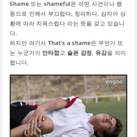
Shame
또는
shameful
은 어떤 사건이나 행
동으로 인해서 부끄럽다, 창피하다, 심지어 상
황에 따라 치욕스럽다 라는 뜻을 갖고 있습니
다.
하지만 여기서
That’s a shame
은 무언가 또
는 누군가가
안타깝
고
슬픈 감정
,
유감
을 의미
합니다.