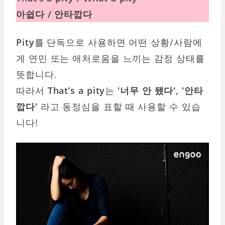
아쉽다 / 안타깝다
Pity
를 단독으로 사용하면 어떤 상황/사람에
게 연민 또는 애처로움을 느끼는 감정 상태를
뜻합니다.
따라서
That’s a pity
는
'너무 안 됐다', '안타
깝다'
라고 동정심을 표할 때 사용할 수 있습
니다!