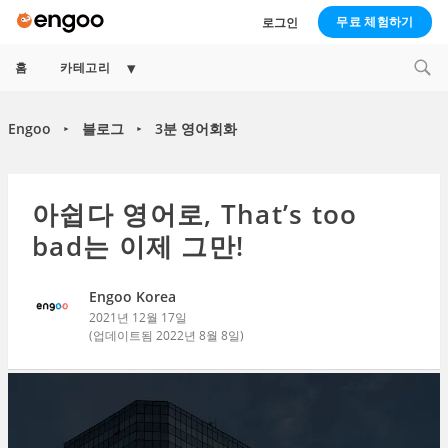
무료 체험하기
로그인
Expand
홈
카테고리
child
menu
Engoo
블로그
3분 영어회화
►
►
아쉽다 영어로, That’s too
bad는 이제 그만!
Engoo Korea
2021년 12월 17일
(업데이트됨
2022년 8월 8일
)