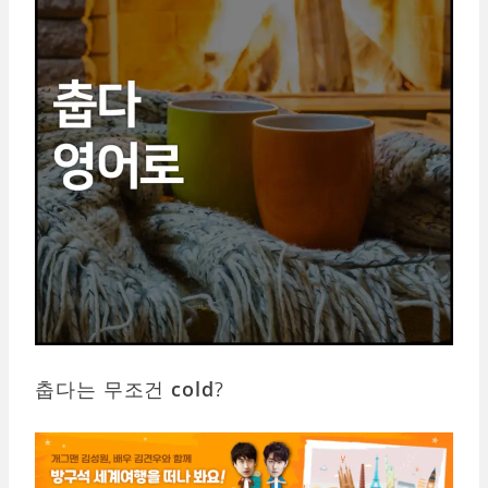
춥다는 무조건
cold
?