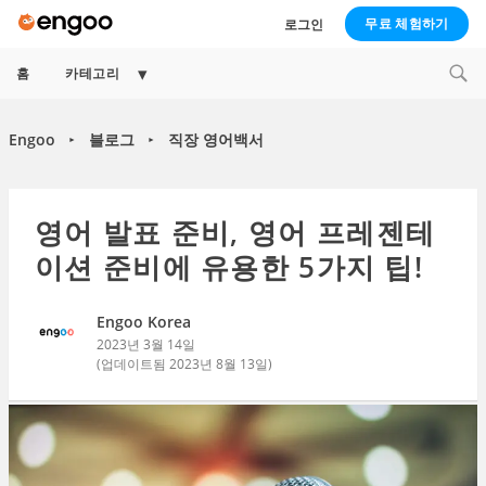
무료 체험하기
로그인
Expand
홈
카테고리
child
menu
Engoo
블로그
직장 영어백서
►
►
영어 발표 준비, 영어 프레젠테
이션 준비에 유용한 5가지 팁!
Engoo Korea
2023년 3월 14일
(업데이트됨
2023년 8월 13일
)