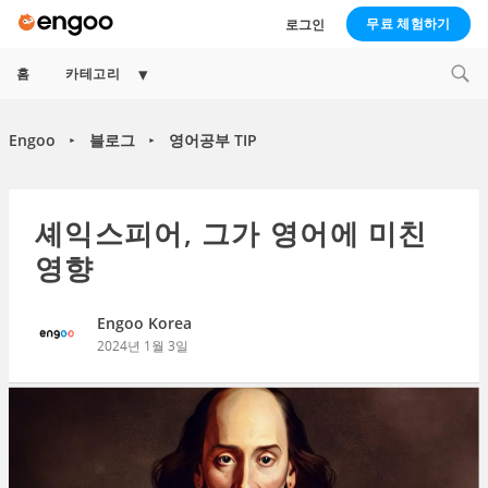
무료 체험하기
로그인
Expand
홈
카테고리
child
menu
Engoo
블로그
영어공부 TIP
►
►
셰익스피어, 그가 영어에 미친
영향
Engoo Korea
2024년 1월 3일